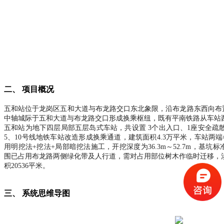
二、
项目概况
五和站位于龙岗区五和大道与布龙路交口东北象限，沿布龙路东西向布
中轴城际于五和大道与布龙路交口形成换乘枢纽，既有平南铁路从车站
五和站为地下四层局部五层岛式车站，共设置
3个出入口、1座安全疏
5、10号线地铁车站改造形成换乘通道，建筑面积4.3万平米，车站两
用明挖法+挖法+局部暗挖法施工，开挖深度为36.3m～52.7m，基坑标准
围已占用布龙路两侧绿化带及人行道，需对占用部位树木作临时迁移，涉
积20536平米。
三、
系统思维导图